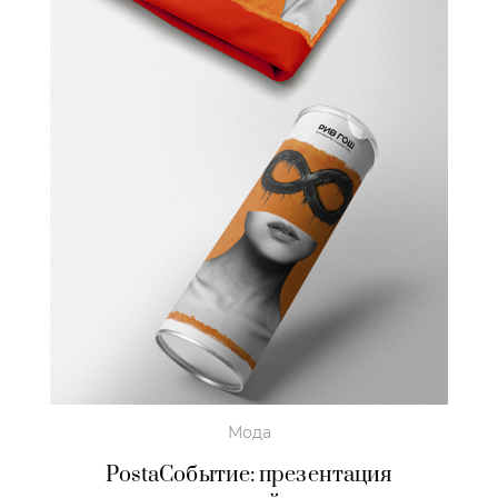
Мода
PostaСобытие: презентация