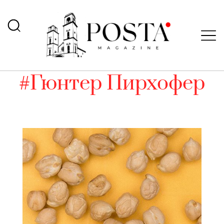
#Гюнтер Пирхофер