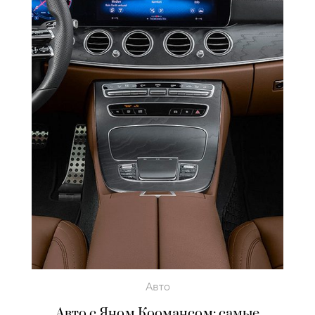
Авто
Авто с Яном Коомансом: самые