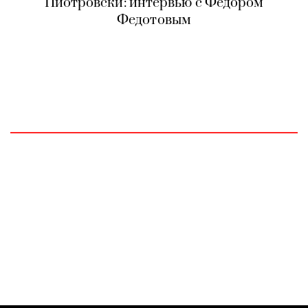
Пиотровски: интервью с Федором
Федотовым