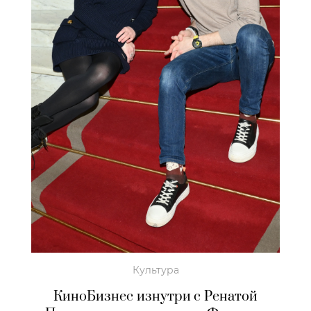
Культура
КиноБизнес изнутри с Ренатой