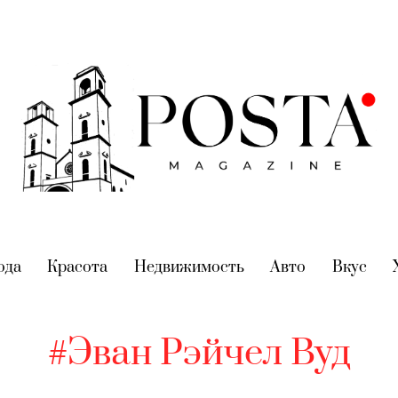
nt)
ода
(current)
Красота
(current)
Недвижимость
(current)
Авто
(current)
Вкус
(cur
#Эван Рэйчел Вуд