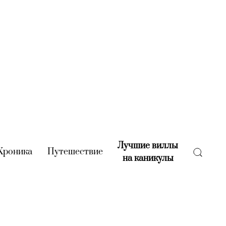
Лучшие виллы
rent)
Хроника
(current)
Путешествие
(current)
на каникулы
(current)