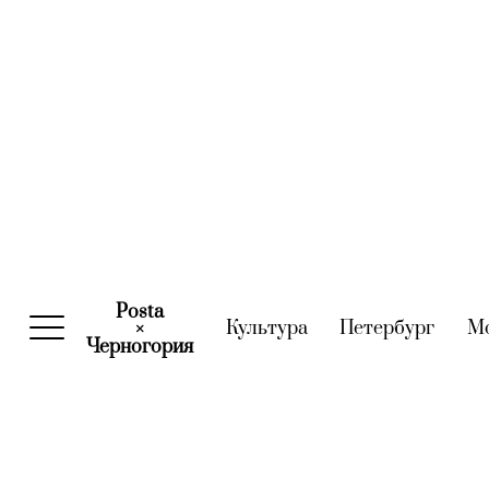
Posta
Культура
(current)
Петербург
(curre
М
×
Черногория
(current)