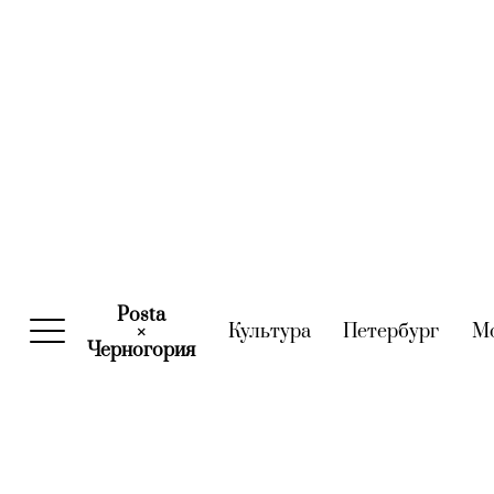
Posta
Культура
(current)
Петербург
(curre
М
×
Черногория
(current)