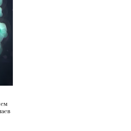
нем
чаев