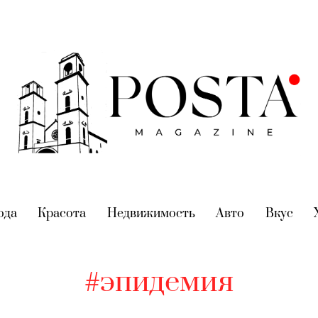
nt)
ода
(current)
Красота
(current)
Недвижимость
(current)
Авто
(current)
Вкус
(cur
#эпидемия