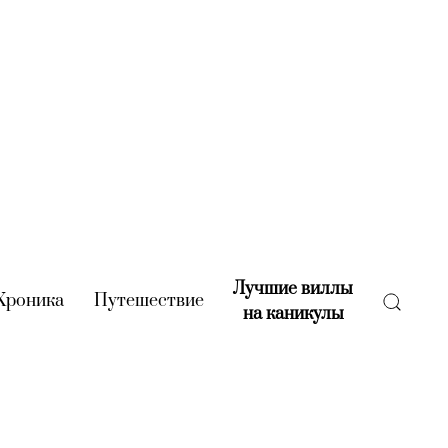
Лучшие виллы
rent)
Хроника
(current)
Путешествие
(current)
на каникулы
(current)