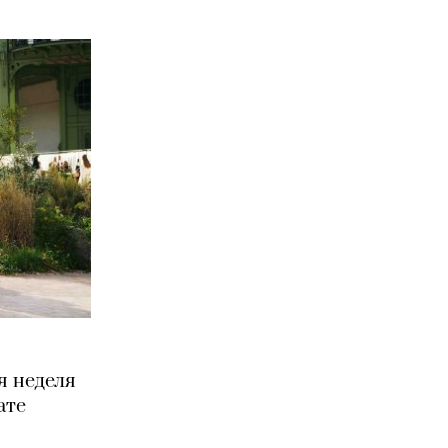
я неделя
ате