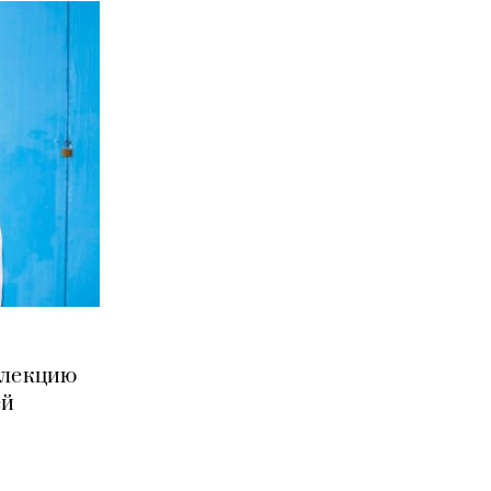
ллекцию
ей