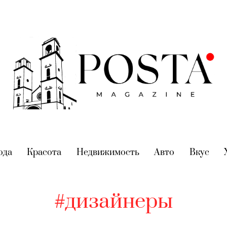
nt)
ода
(current)
Красота
(current)
Недвижимость
(current)
Авто
(current)
Вкус
(cur
#дизайнеры