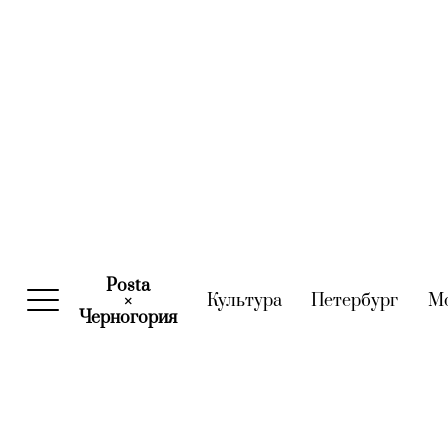
Posta
Культура
(current)
Петербург
(curre
М
×
Черногория
(current)