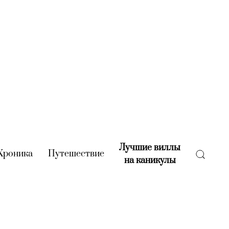
Лучшие виллы
rent)
Хроника
(current)
Путешествие
(current)
на каникулы
(current)