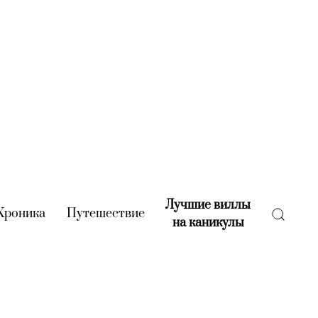
Лучшие виллы
rent)
Хроника
(current)
Путешествие
(current)
на каникулы
(current)