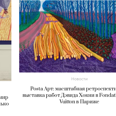
Новости
Posta Арт: масштабная ретроспект
выставка работ Дэвида Хокни в Fondati
имир
Vuitton в Париже
лько