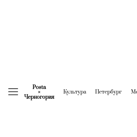
Posta
Культура
(current)
Петербург
(curre
М
×
Черногория
(current)