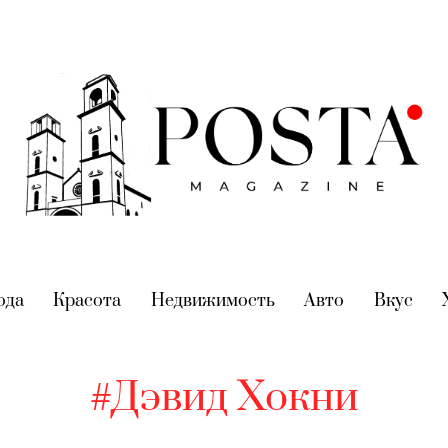
nt)
ода
(current)
Красота
(current)
Недвижимость
(current)
Авто
(current)
Вкус
(cur
#Дэвид Хокни