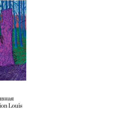
ивная
on Louis