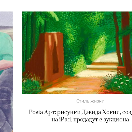
Стиль жизни
Posta Арт: рисунки Дэвида Хокни, со
на iPad, продадут с аукциона