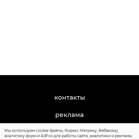
контакты
реклама
Мы используем cookie-файлы, Яндекс.Метрику, Вебвизор,
©2011-2026 Posta-Magazine
аналитику форм и AdFox для работы сайта, аналитики и рекламы.
Сайт может содержать контент, не предназначенный