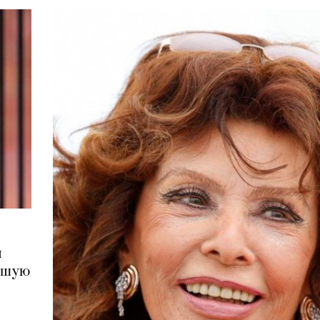
н
учшую