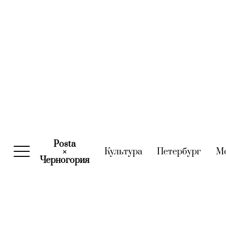
Posta
Культура
(current)
Петербург
(curre
М
×
Черногория
(current)