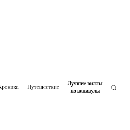
Лучшие виллы
rent)
Хроника
(current)
Путешествие
(current)
на каникулы
(current)