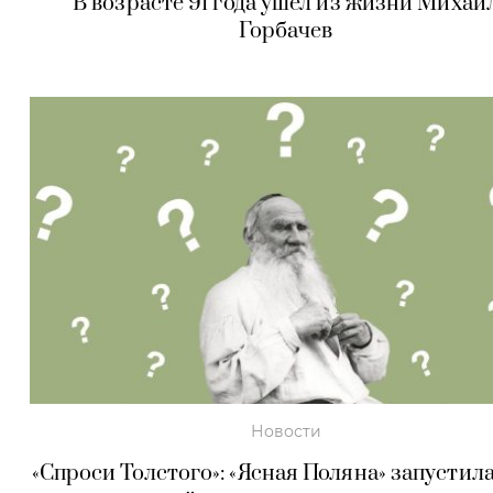
В возрасте 91 года ушел из жизни Михаи
Горбачев
Новости
«Спроси Толстого»: «Ясная Поляна» запустила