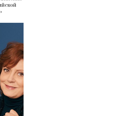
сийской
»