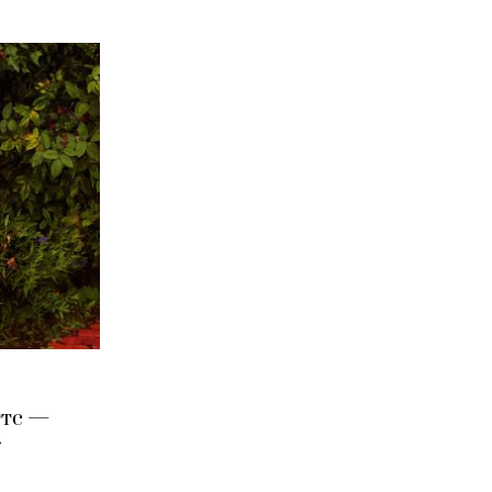
ттс —
r