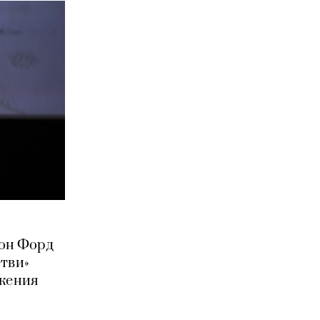
сон Форд
етви»
ижения