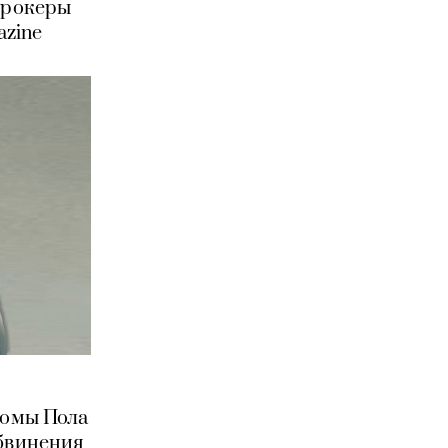
е рокеры
azine
бомы Пола
обвинения