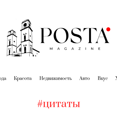
nt)
ода
(current)
Красота
(current)
Недвижимость
(current)
Авто
(current)
Вкус
(cur
#цитаты