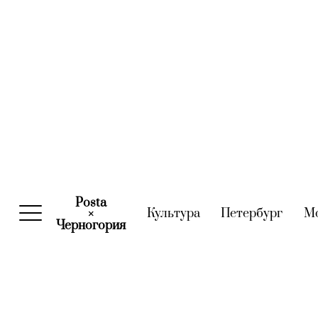
Posta
Культура
(current)
Петербург
(curre
М
×
Черногория
(current)