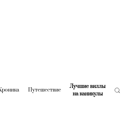
Лучшие виллы
rent)
Хроника
(current)
Путешествие
(current)
на каникулы
(current)