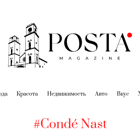
nt)
ода
(current)
Красота
(current)
Недвижимость
(current)
Авто
(current)
Вкус
(cur
#Condé Nast