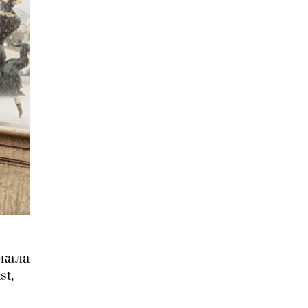
ржала
st,