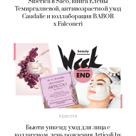
Siberica в Saco, книга Елены
Темиргалиевой, антивозрастной уход
Caudalie и коллаборация BABOR
x Falconeri
Красота
Бьюти-уикенд: уход для лица с
коллагеном, день рождения Articoli by