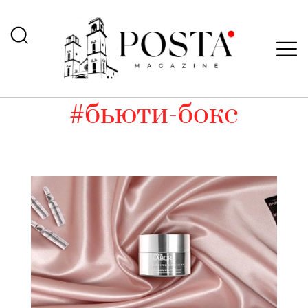
#бьюти-бокс