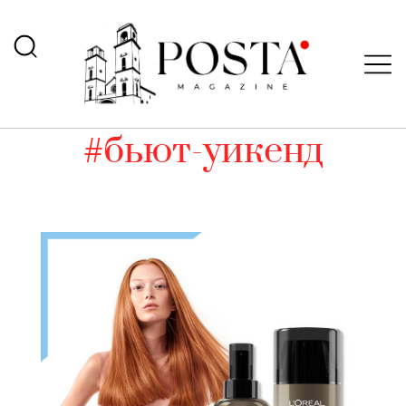
#бьют-уикенд