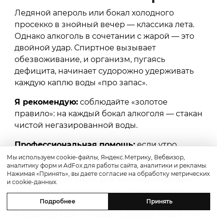
Ледяной апероль или бокал холодного
просекко в знойный вечер — классика лета.
Однако алкоголь в сочетании с жарой — это
двойной удар. Спиртное вызывает
обезвоживание, и организм, пугаясь
дефицита, начинает судорожно удерживать
каждую каплю воды «про запас».
Я рекомендую:
соблюдайте «золотое
правило»: на каждый бокал алкоголя — стакан
чистой негазированной воды.
Профессиональная помощь:
если утро
началось с «тяжелого» лица, в SLOWMO
Мы используем cookie-файлы, Яндекс.Метрику, Вебвизор,
аналитику форм и AdFox для работы сайта, аналитики и рекламы.
мы рекомендуем микротоковую терапию. Это
Нажимая «Принять», вы даете согласие на обработку метрических
«мягкий будильник» для клеток! Микротоки
и cookie-данных.
имитируют естественные электрические
Подробнее
Принять
импульсы тела, заставляя лимфу двигаться,
а лишнюю воду — уходить. Эффект виден уже