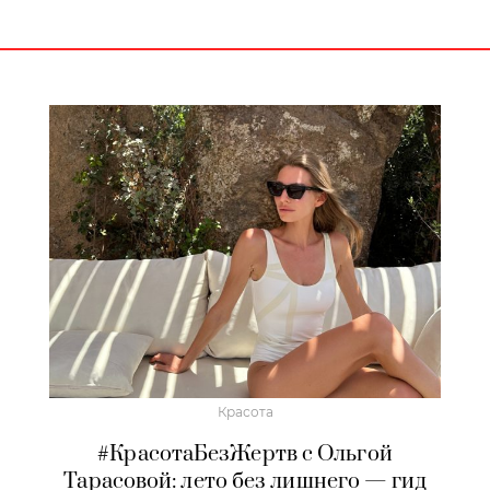
Красота
#КрасотаБезЖертв с Ольгой
Тарасовой: лето без лишнего — гид