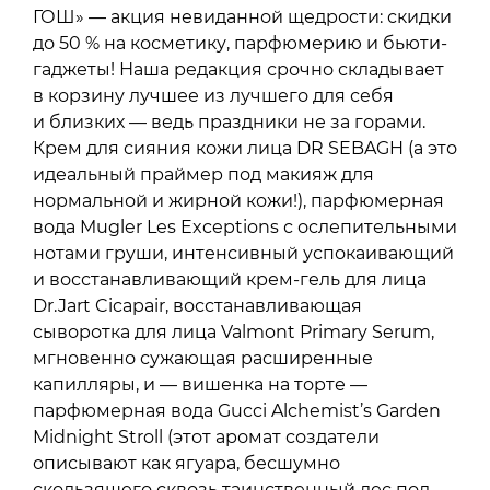
ГОШ» — акция невиданной щедрости: скидки
до 50 % на косметику, парфюмерию и бьюти-
гаджеты! Наша редакция срочно складывает
в корзину лучшее из лучшего для себя
и близких — ведь праздники не за горами.
Крем для сияния кожи лица DR SEBAGH (а это
идеальный праймер под макияж для
нормальной и жирной кожи!), парфюмерная
вода Mugler Les Exceptions с ослепительными
нотами груши, интенсивный успокаивающий
и восстанавливающий крем-гель для лица
Dr.Jart Cicapair, восстанавливающая
сыворотка для лица Valmont Primary Serum,
мгновенно сужающая расширенные
капилляры, и — вишенка на торте —
парфюмерная вода Gucci Alchemist’s Garden
Midnight Stroll (этот аромат создатели
описывают как ягуара, бесшумно
скользящего сквозь таинственный лес под