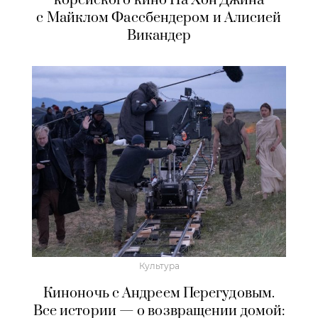
корейского кино На Хон Джина
с Майклом Фассбендером и Алисией
Викандер
Культура
Киноночь с Андреем Перегудовым.
Все истории — о возвращении домой: