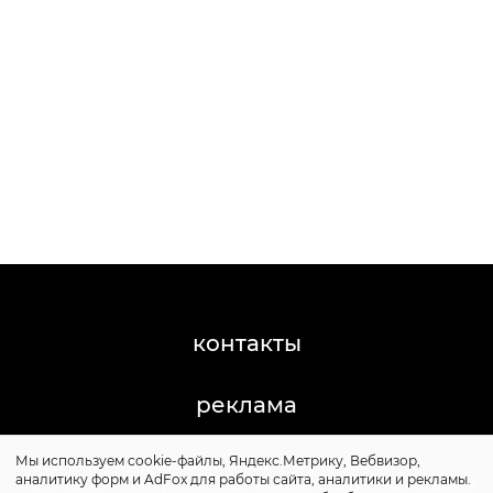
контакты
реклама
Мы используем cookie-файлы, Яндекс.Метрику, Вебвизор,
©2011-2026 Posta-Magazine
аналитику форм и AdFox для работы сайта, аналитики и рекламы.
Сайт может содержать контент, не предназначенный