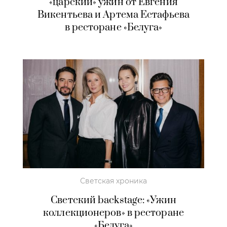
«царский» ужин от Евгения
Викентьева и Артема Естафьева
в ресторане «Белуга»
Светская хроника
Светский backstage: «Ужин
коллекционеров» в ресторане
«Белуга»