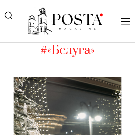
#«Белуга»