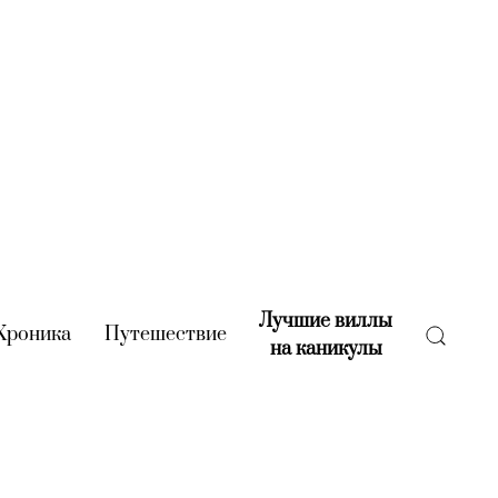
Лучшие виллы
rent)
Хроника
(current)
Путешествие
(current)
на каникулы
(current)