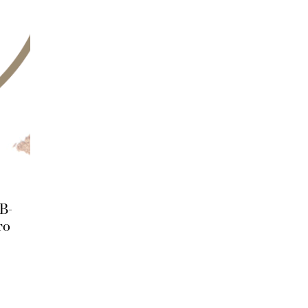
B-
то