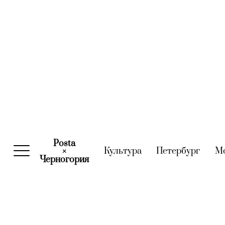
Posta
Культура
(current)
Петербург
(curre
М
×
Черногория
(current)