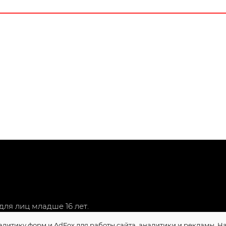
ля лиц младше 16 лет.
алитику форм и AdFox для работы сайта, аналитики и рекламы. 