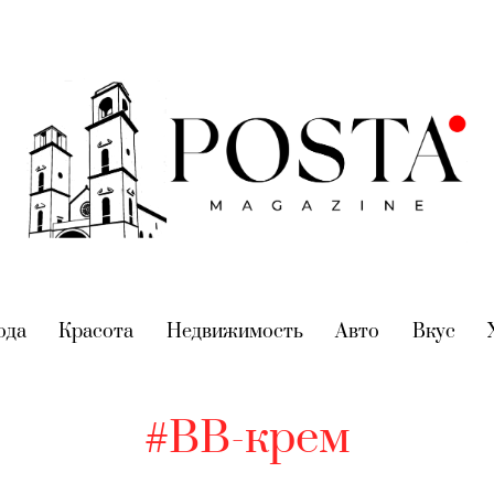
nt)
ода
(current)
Красота
(current)
Недвижимость
(current)
Авто
(current)
Вкус
(cur
#BB-крем