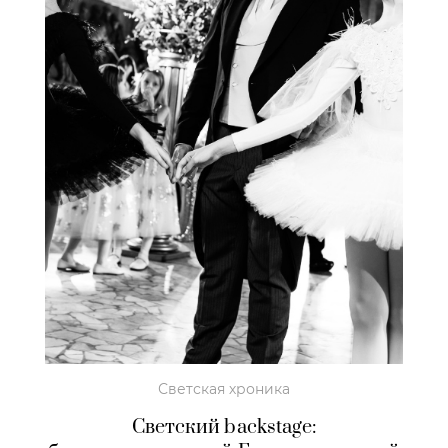
Светская хроника
Светский backstage: