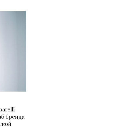
arelli
аб бренда
ской