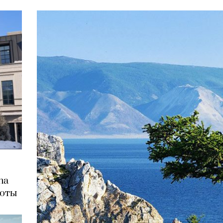
na
соты