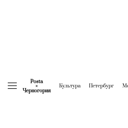
Posta
Культура
(current)
Петербург
(curre
М
×
Черногория
(current)