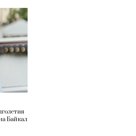
олголетия
 на Байкал