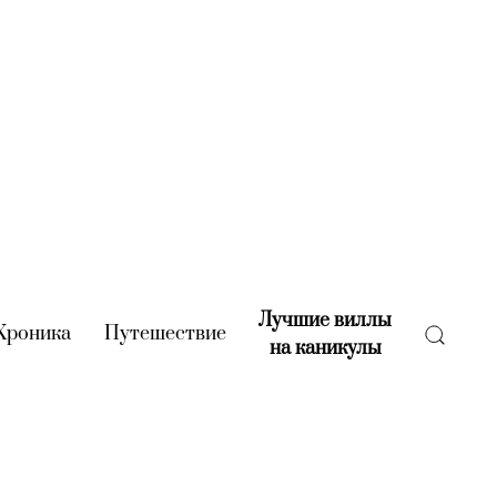
Лучшие виллы
rent)
Хроника
(current)
Путешествие
(current)
на каникулы
(current)