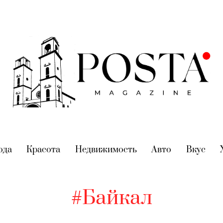
nt)
ода
(current)
Красота
(current)
Недвижимость
(current)
Авто
(current)
Вкус
(cur
#Байкал