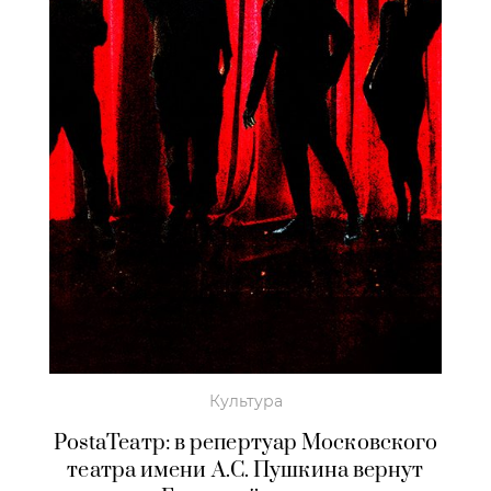
Культура
PostaТеатр: в репертуар Московского
театра имени А.С. Пушкина вернут