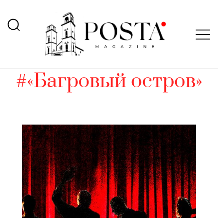
#«Багровый остров»