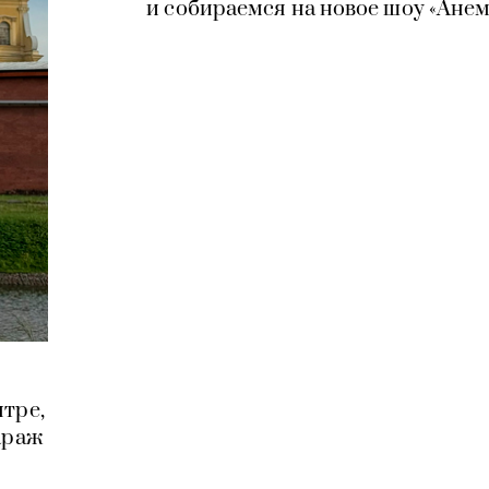
и собираемся на новое шоу «Ане
нтре,
араж