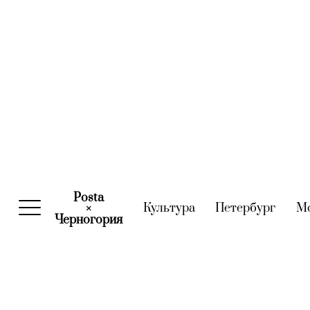
Posta
Культура
(current)
Петербург
(curre
М
×
Черногория
(current)