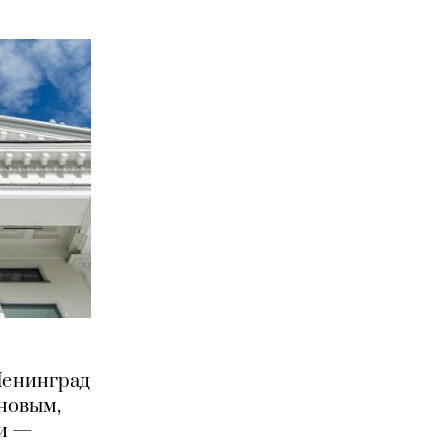
Ленинград
новым,
ми —