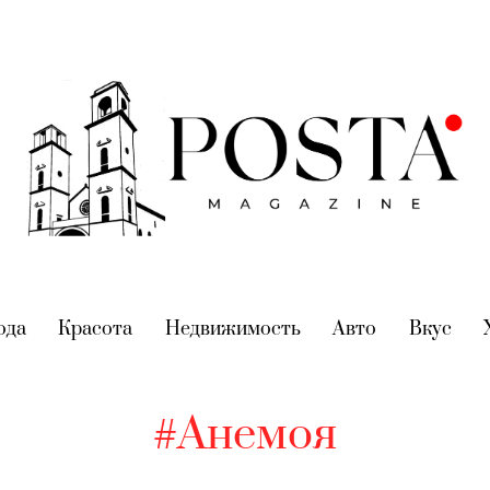
nt)
ода
(current)
Красота
(current)
Недвижимость
(current)
Авто
(current)
Вкус
(cur
#Анемоя