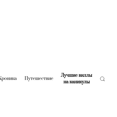
Лучшие виллы
rent)
Хроника
(current)
Путешествие
(current)
на каникулы
(current)