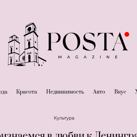
nt)
ода
(current)
Красота
(current)
Недвижимость
(current)
Авто
(current)
Вкус
(cur
Культура
ризнаемся в любви к Ленингр