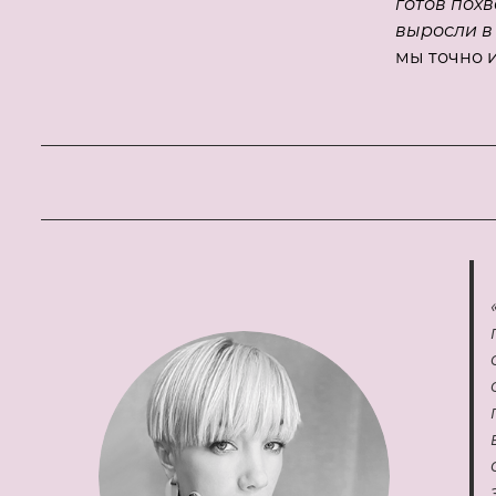
готов похв
выросли в
мы точно и