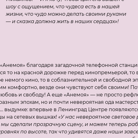
шоу с ощущением, что чудеса есть в нашей
жизни, что чудо можно делать своими руками
— и сказка должна жить в наших сердцах»!
 «Анемоя» благодаря загадочной телефонной станци
ся то на красной дорожке перед кинопремьерой, то 
е немого кино, то в соблазнительной и свободной э
им комфортно, везде они чувствуют себя своими! По
любовь и свободу! А еще «Анемоя» — не просто рефл
разным эпохам, но и почти невероятная ода мастерс
и… выдумке: впервые в Ленинград Центре появляютс
цы на сетевых вышках!
«У нас невероятное световое
: мы сделали прозрачную сцену, и можем теперь раб
уровнях по высоте, так что удивятся даже наши завс