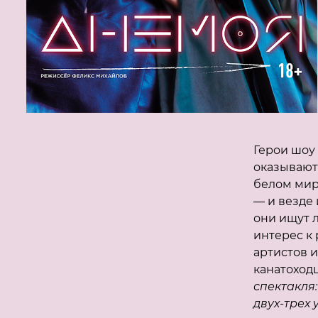
Герои шоу
оказывают
белом мир
— и везде 
они ищут 
интерес к 
артистов 
канатоход
спектакля
двух-трех 