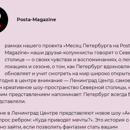
Posta-Magazine
В
рамках нашего проекта «Месяц Петербурга на Post
Magazine» наши друзья-колумнисты говорят о Сев
столице — о своих чувствах и воспоминаниях, о л
локациях и сезоне, о том, как Петербург вдохновля
обновляет и учит смотреть на мир широко откры
егодня в центре внимания — Ленинград Центр, само
и креативное шоу-пространство Северной столицы, 
им представлением напоминает: Петербург всегда 
дставляли.
оне в Ленинград Центре представляют новое шоу «А
прос ребром: «Куда приводят мечты?». Это история о 
но зайти, если позволить фантазии стать вашим