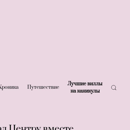
Лучшие виллы
rent)
Хроника
(current)
Путешествие
(current)
на каникулы
(current)
ад Центру вместе