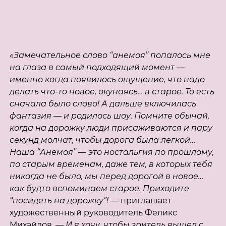
«Замечательное слово “анемоя” попалось мне
на глаза в самый подходящий момент —
именно когда появилось ощущение, что надо
делать что-то новое, окунаясь… в старое. То есть
сначала было слово! А дальше включилась
фантазия — и родилось шоу. Помните обычай,
когда на дорожку люди присаживаются и пару
секунд молчат, чтобы дорога была легкой…
Наша “Анемоя” — это ностальгия по прошлому,
по старым временам, даже тем, в которых тебя
никогда не было, мы перед дорогой в новое…
как будто вспоминаем старое. Приходите
“посидеть на дорожку”!
— приглашает
художественный руководитель Феликс
Михайлов. —
И я хочу, чтобы зритель вышел с