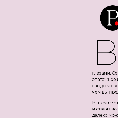
глазами. С
эпатажное 
каждым сво
чем вы пре
В этом сез
и ставят во
далеко мож