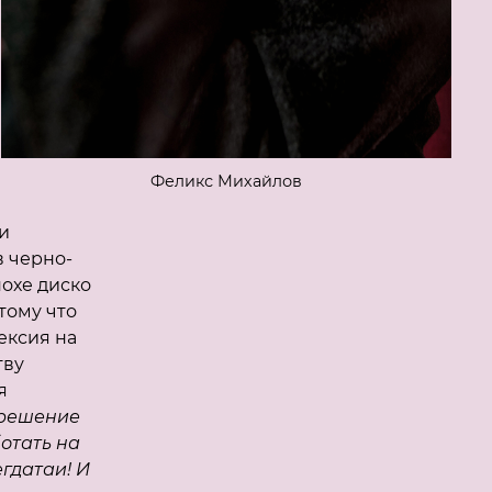
Феликс Михайлов
и
в черно-
похе диско
тому что
ексия на
тву
я
 решение
отать на
егдатаи! И