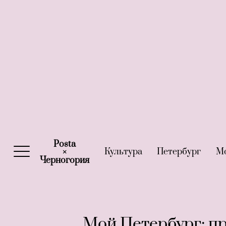
Posta
Культура
(current)
Петербург
(curre
М
×
Черногория
(current)
Мой Петербург: п