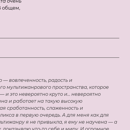
ята очень
В общем,
о — вовлеченность, радость и
го мультижанрового пространства, которое
 — и это невероятно круто и… невероятно
ена и работает на такую высокую
ая сработанность, слаженность и
ликса в первую очередь. А для меня как для
льтижанру я не привыкла, я ему не научена — а
, доказываю что-то себе и миру.
И огромное