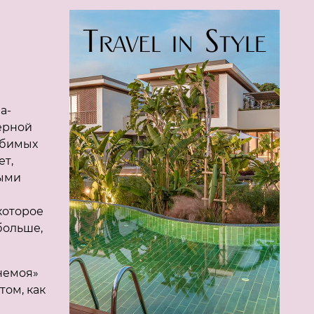
a-
ерной
юбимых
ет,
тыми
е
которое
больше,
немоя»
том, как