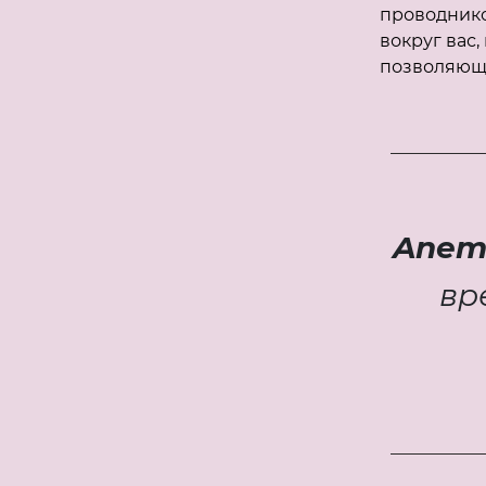
проводнико
вокруг вас
позволяюща
Anemo
вр