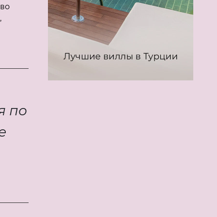
тво
,
я по
е