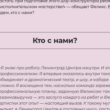
астать: при подготовке этого шоу-конструктора реб
 исполнительском мастерстве!»
— обещает Феликс. 
дем, кто с нами?
Кто с нами?
«Я знаю про работу Ленинград Центра изнутри. И эт
профессионализм. Я впервые оказалась внутри тако
объединяет и драматический театр, и шоу, и кабаре
сложно. Я восхищена тем, насколько команда заряж
профессиональную планку, заданную Феликсом: так
взаимовыручка — это заслуга каждого из ребят и Фе
артистки этот опыт — настоящий вызов. К такому му
значит, в Ленинград Центре я постоянно учусь, расту