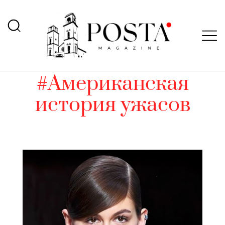
#Американская
история ужасов