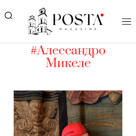
#Алессандро
Микеле