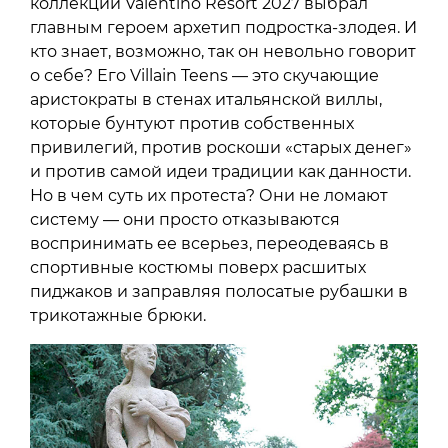
коллекции Valentino Resort 2027 выбрал
главным героем архетип подростка-злодея. И
кто знает, возможно, так он невольно говорит
о себе? Его Villain Teens — это скучающие
аристократы в стенах итальянской виллы,
которые бунтуют против собственных
привилегий, против роскоши «старых денег»
и против самой идеи традиции как данности.
Но в чем суть их протеста? Они не ломают
систему — они просто отказываются
воспринимать ее всерьез, переодеваясь в
спортивные костюмы поверх расшитых
пиджаков и заправляя полосатые рубашки в
трикотажные брюки.