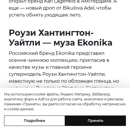
открыл бренд Karl Lagerfeld в Амстердаме. А
еще — новый дроп от Bikulova Adel, чтобы
успеть обнять уходящее лето.
Роузи Хантингтон-
Уайтли — муза
Ekonika
Российский бренд Ekonika представил
осенне-зимнюю коллекцию, пригласив в
качестве музы и главной героини
супермодель Роузи Хантингтон-Уайтли,
известную не только по обложкам глянца, но
и как жену Джейсона Стетхэма. Согласитесь,
Мы используем cookie-файлы, Яндекс.Метрику, Вебвизор,
нечасто отечественные марки сотрудничают
аналитику форм и AdFox для работы сайта, аналитики и рекламы.
со звездами мирового уровня, и каждая такая
Нажимая «Принять», вы даете согласие на обработку метрических
коллаборация неизменно привлекает
и cookie-данных.
внимание. Сюжет кампании «Новая классика»
Подробнее
Принять
разворачивается в парадных залах
парижского дворца XVIII века: классические