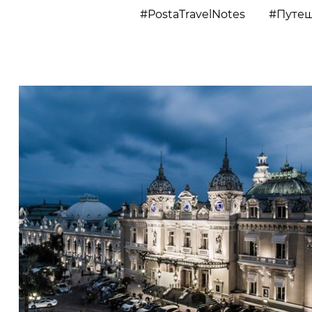
PostaTravelNotes
Путеш