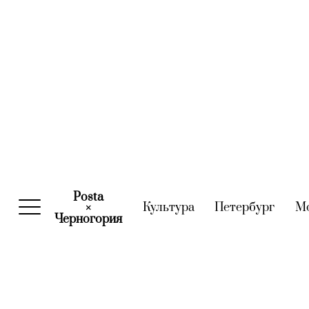
Posta
Культура
(current)
Петербург
(curre
М
×
Черногория
(current)