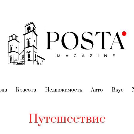
nt)
ода
(current)
Красота
(current)
Недвижимость
(current)
Авто
(current)
Вкус
(cur
Путешествие