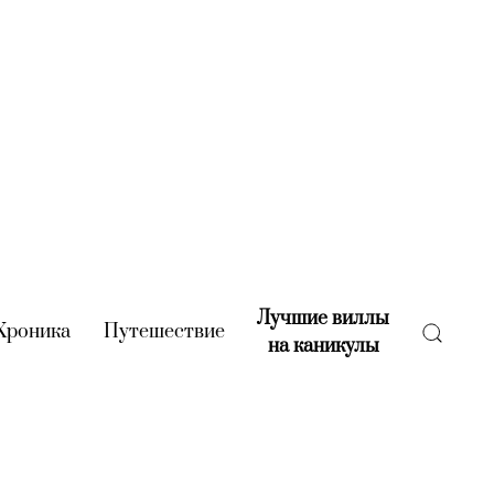
Лучшие виллы
rent)
Хроника
(current)
Путешествие
(current)
на каникулы
(current)