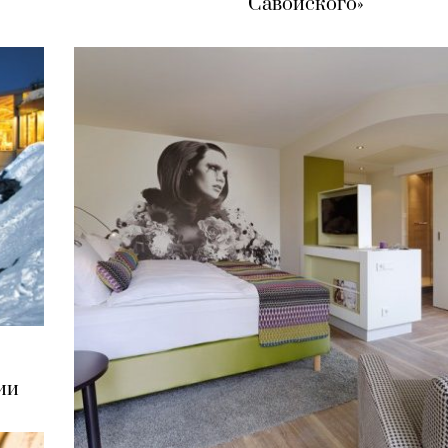
Савойского»
ии