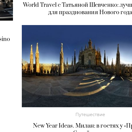
World Travel с Татьяной Шевченко: луч
для празднования Нового год
sino
Путешествие
New Year Ideas. Милан: в гостях у «