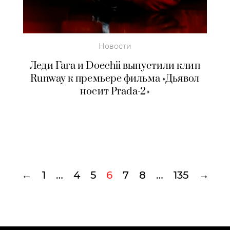
Новости
Леди Гага и Doechii выпустили клип
Runway к премьере фильма «Дьявол
носит Prada-2»
←
1
…
4
5
6
7
8
…
135
→