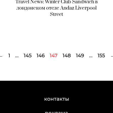
Travel News: Winter Club Sandwich в
лондонском отеле Andaz Liverpool
Street
←
1
…
145
146
147
148
149
…
155
контакты
реклама