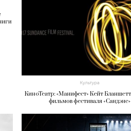
е
ниги
Культура
КиноТеатр: «Манифест» Кейт Бланшетт 
фильмов фестиваля «Сандэнс»