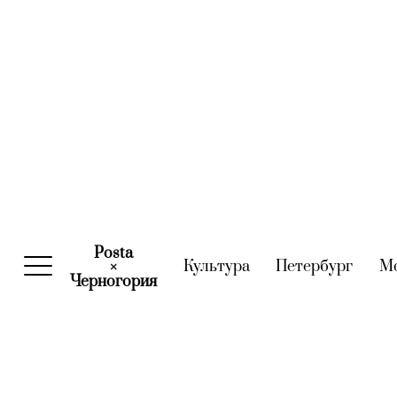
Posta
Культура
(current)
Петербург
(curre
М
×
Черногория
(current)