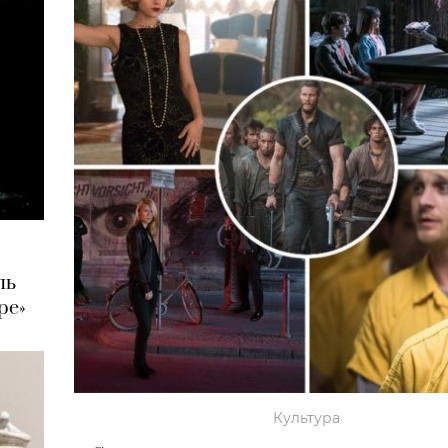
ль
ре»
Культура