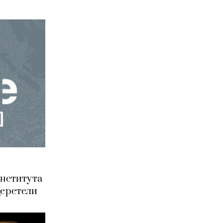
Института
Церетели