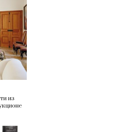
ти из
укционе