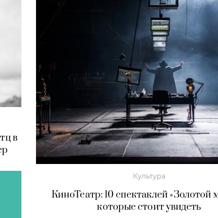
тц в
ер
Культура
КиноТеатр: 10 спектаклей «Золотой 
которые стоит увидеть