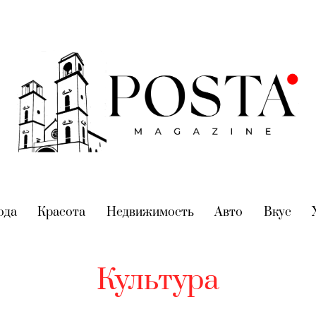
nt)
ода
(current)
Красота
(current)
Недвижимость
(current)
Авто
(current)
Вкус
(cur
Культура