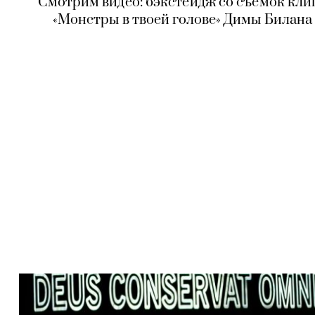
Смотрим видео: бэкстейдж со съемок кли
«Монстры в твоей голове» Димы Билана