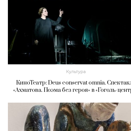
Культура
КиноТеатр: Deus conservat omnia. Спектак
«Ахматова. Поэма без героя» в «Гоголь-цент