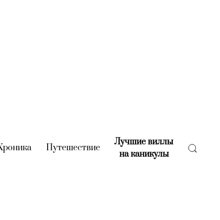
Лучшие виллы
rent)
Хроника
(current)
Путешествие
(current)
на каникулы
(current)