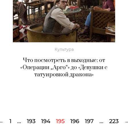
Культура
Что посмотреть в выходные: от
«Операции „Арго“» до «Девушки с
татуировкой дракона»
←
1
…
193
194
195
196
197
…
223