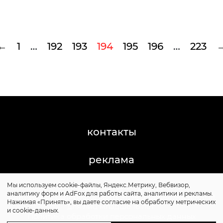
←
1
…
192
193
194
195
196
…
223
контакты
реклама
Мы используем cookie-файлы, Яндекс.Метрику, Вебвизор,
©2011-2026 Posta-Magazine
аналитику форм и AdFox для работы сайта, аналитики и рекламы.
Сайт может содержать контент, не предназначенный
Нажимая «Принять», вы даете согласие на обработку метрических
для лиц младше 16 лет.
и cookie-данных.
Политика обработки персональных данных