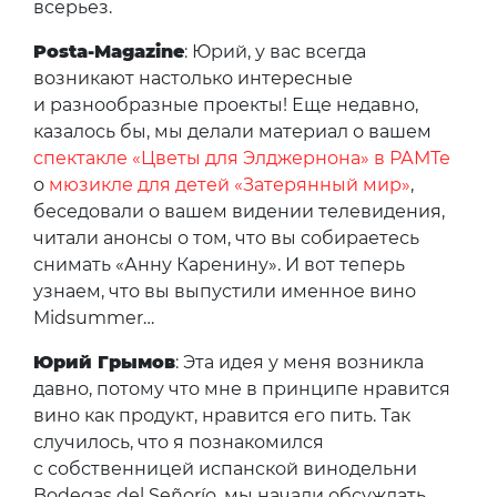
всерьез.
Posta-Magazine
: Юрий, у вас всегда
возникают настолько интересные
и разнообразные проекты! Еще недавно,
казалось бы, мы делали материал о вашем
спектакле «Цветы для Элджернона» в РАМТе
о
мюзикле для детей «Затерянный мир»
,
беседовали о вашем видении телевидения,
читали анонсы о том, что вы собираетесь
снимать «Анну Каренину». И вот теперь
узнаем, что вы выпустили именное вино
Midsummer…
Юрий Грымов
: Эта идея у меня возникла
давно, потому что мне в принципе нравится
вино как продукт, нравится его пить. Так
случилось, что я познакомился
с собственницей испанской винодельни
Bodegas del Señorío, мы начали обсуждать