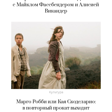
с Майклом Фассбендером и Алисией
Викандер
Культура
Марго Робби или Кая Скоделарио:
в повторный прокат выходит