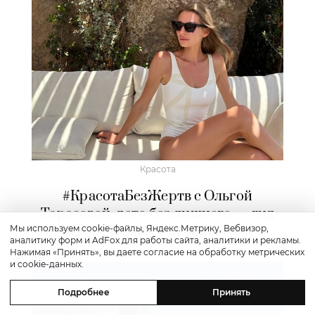
Красота
#КрасотаБезЖертв с Ольгой
Тарасовой: лето без лишнего — гид
Мы используем cookie-файлы, Яндекс.Метрику, Вебвизор,
по борьбе с отеками
аналитику форм и AdFox для работы сайта, аналитики и рекламы.
Нажимая «Принять», вы даете согласие на обработку метрических
и cookie-данных.
Подробнее
Принять