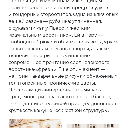
подходящие и мужчинам, и женщинам,
если те, конечно, лишены предрассудков
и гендерных стереотипов. Одна из ключевых
вещей сезона — рубашка: удлиненная,
с рукавами как у Пьеро и жестким
крахмальным воротником. Ей в пару —
свободные брюки и объемные жакеты, яркие
пальто-коконы и стеганые шорты, а также
тканевые чокеры, напоминавшие
современное прочтение средневекового
воротника-«фрезы». Еще один акцент —
на принт: акварельные рисунки обнаженных
тел и огромные тропические цветы.
По словам дизайнера, она стремилась
продемонстрировать контраст как баланс,
где податливость живой природы дополняет
хрупкость кажущейся жесткой структуры.