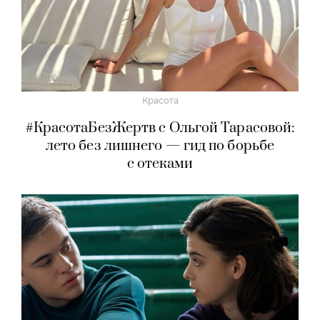
Красота
#КрасотаБезЖертв с Ольгой Тарасовой:
лето без лишнего — гид по борьбе
с отеками