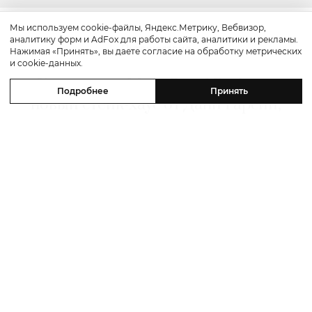
Мы используем cookie-файлы, Яндекс.Метрику, Вебвизор,
аналитику форм и AdFox для работы сайта, аналитики и рекламы.
Путешествие
Нажимая «Принять», вы даете согласие на обработку метрических
и cookie-данных.
Каникулы в Maxx Royal Bodrum:
Подробнее
Принять
новый стейк-хаус от Дани Гарсии,
лучшие виды на море и
легендарные вечеринки в Scorpios
07 августа 2026