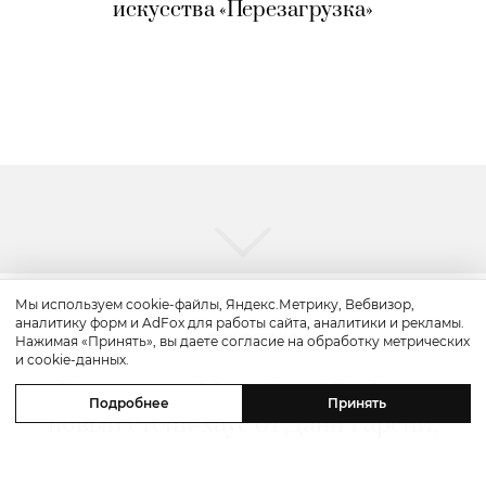
искусства «Перезагрузка»
Мы используем cookie-файлы, Яндекс.Метрику, Вебвизор,
аналитику форм и AdFox для работы сайта, аналитики и рекламы.
Путешествие
Нажимая «Принять», вы даете согласие на обработку метрических
и cookie-данных.
Каникулы в Maxx Royal Bodrum:
Подробнее
Принять
новый стейк-хаус от Дани Гарсии,
лучшие виды на море и
легендарные вечеринки в Scorpios