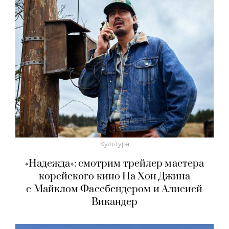
Культура
«Надежда»: смотрим трейлер мастера
корейского кино На Хон Джина
с Майклом Фассбендером и Алисией
Викандер