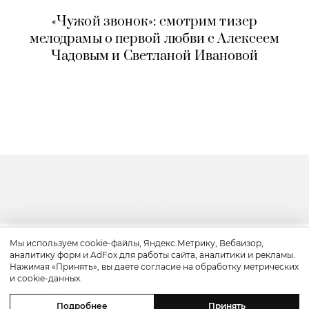
«Чужой звонок»: смотрим тизер
мелодрамы о первой любви с Алексеем
Чадовым и Светланой Ивановой
Мы используем cookie-файлы, Яндекс.Метрику, Вебвизор,
аналитику форм и AdFox для работы сайта, аналитики и рекламы.
Культура
Нажимая «Принять», вы даете согласие на обработку метрических
и cookie-данных.
«Прайм-тайм»: трейлер драмы
Подробнее
Принять