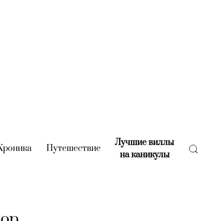
Лучшие виллы
rent)
Хроника
(current)
Путешествие
(current)
на каникулы
(current)
ор,