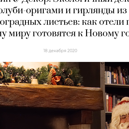
олуби-оригами и гирлянды из
оградных листьев: как отели 
у миру готовятся к Новому г
18 декабря 2020