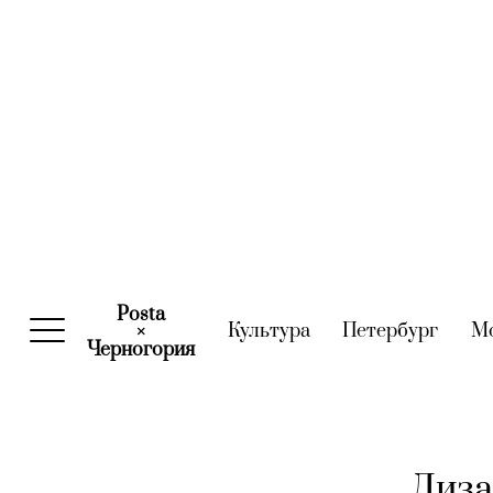
Posta
Культура
(current)
Петербург
(curre
М
×
Черногория
(current)
Диза