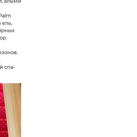
и, алыми
Palm
 ель,
ирных
кор
зонов.
я
й спа-