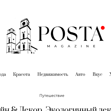
nt)
ода
(current)
Красота
(current)
Недвижимость
(current)
Авто
(current)
Вкус
(cur
Путешествие
йн & Декор. Экологичный дек