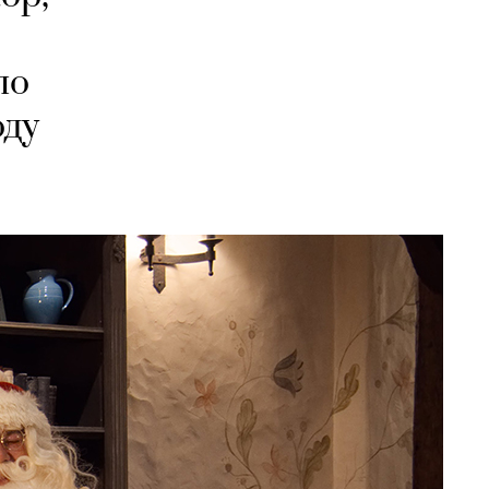
по
оду