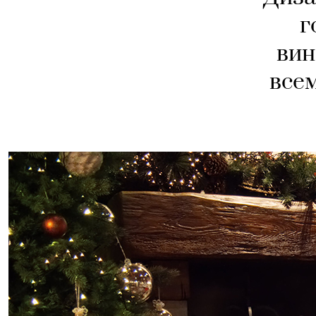
г
вин
всем