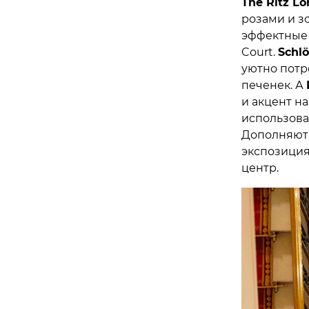
The Ritz L
розами и з
эффектные 
Court.
Schlö
уютно потр
печенек. А
и акцент н
использова
Дополняют 
экспозиция
центр.