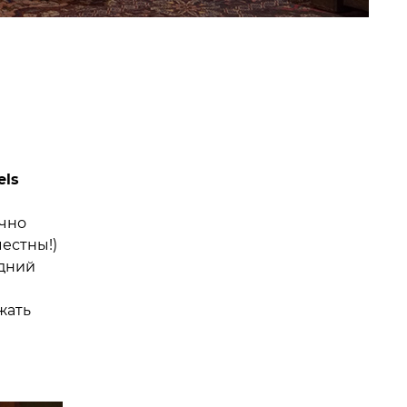
els
очно
естны!)
одний
жать