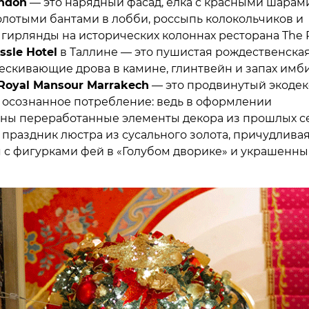
ondon
— это нарядный фасад, елка с красными шарам
олотыми бантами в лобби, россыпь колокольчиков и
гирлянды на исторических колоннах ресторана The 
ssle Hotel
в Таллине — это пушистая рождественская
ескивающие дрова в камине, глинтвейн и запах имб
Royal Mansour Marrakech
— это продвинутый экоде
а осознанное потребление: ведь в оформлении
ны переработанные элементы декора из прошлых се
праздник люстра из сусального золота, причудлива
 с фигурками фей в «Голубом дворике» и украшенны