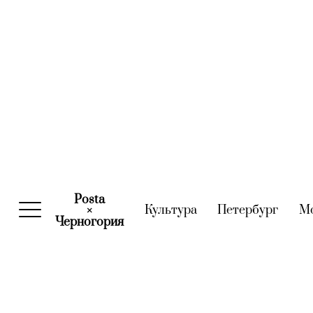
Posta
Культура
(current)
Петербург
(curre
М
×
Черногория
(current)