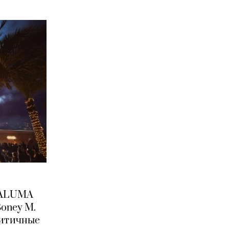
MALUMA
oney M.
литичные