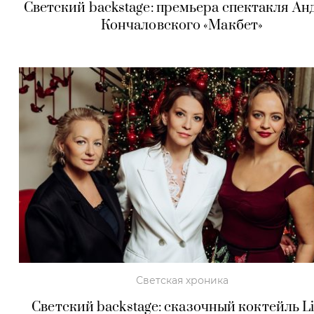
Светский backstage: премьера спектакля Ан
Кончаловского «Макбет»
Светская хроника
Светский backstage: сказочный коктейль Li