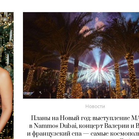
Новости
Планы на Новый год: выступление 
в Nammos Dubai, концерт Валерии и B
и французский спа — самые космопо