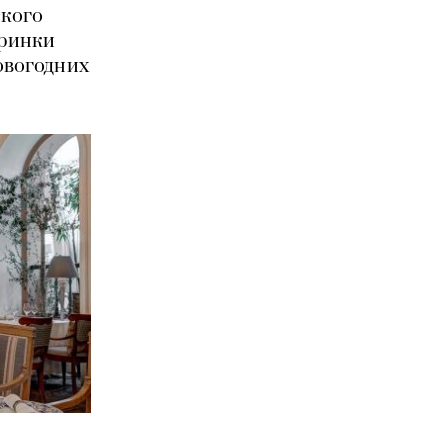
ского
еринки
овогодних