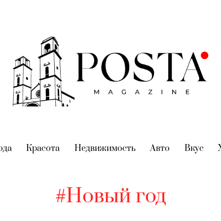
nt)
ода
(current)
Красота
(current)
Недвижимость
(current)
Авто
(current)
Вкус
(cur
#Новый год