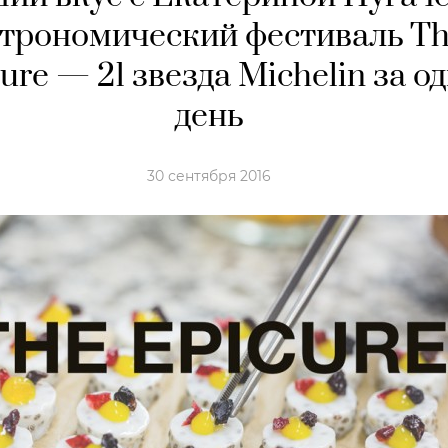
строномический фестиваль T
ure — 21 звезда Michelin за о
день
30 сентября 2016