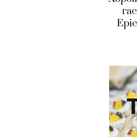
га
Epic