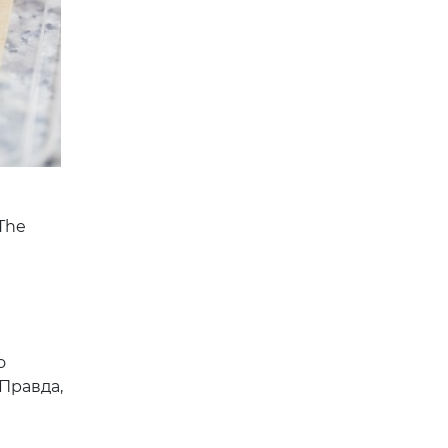
The
о
Правда,