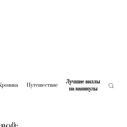
Лучшие виллы
rent)
Хроника
(current)
Путешествие
(current)
на каникулы
(current)
вой: