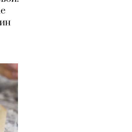
he
дин