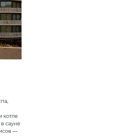
па,
м котле
 в сауне
исов —