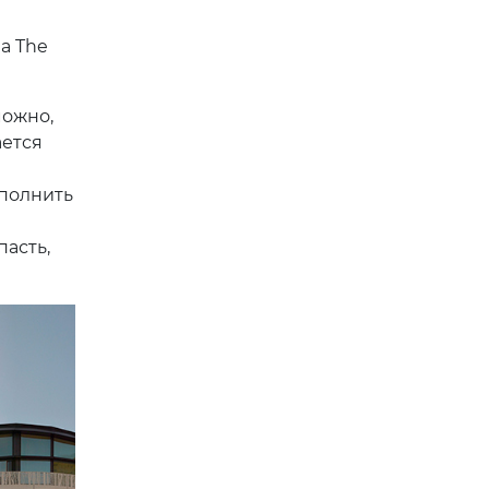
на The
можно,
ается
аполнить
пасть,