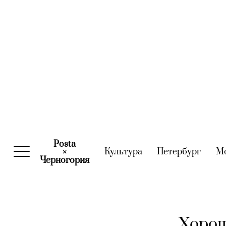
Posta
Культура
(current)
Петербург
(curre
М
×
Черногория
(current)
Хорош