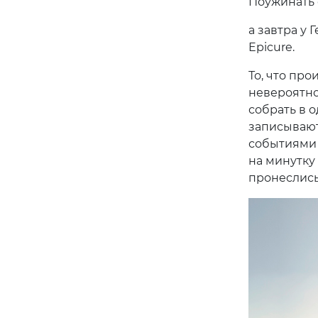
Поужинать 
а завтра у 
Epicure.
То, что про
невероятно
собрать в 
записывают
событиями 
на минутку 
пронеслись