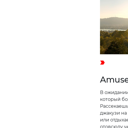
Amuse
В ожидании
который бо
Рассекаешь
джакузи на
или отдыха
отовсюду ч