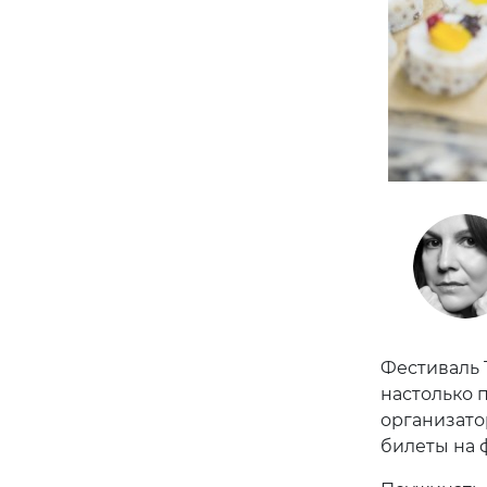
Фестиваль T
настолько 
организато
билеты на 