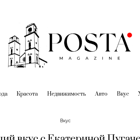
nt)
ода
(current)
Красота
(current)
Недвижимость
(current)
Авто
(current)
Вкус
(cur
Вкус
ий вкус с Екатериной Пугаче