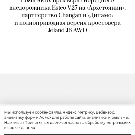
Posta Авто: премьера гибридного
внедорожника Esteo V27 на «Архстоянии»,
партнерство Changan и «Динамо»
и полноприводная версия кроссовера
Jeland J6 AWD
Мы используем cookie-файлы, Яндекс.Метрику, Вебвизор,
аналитику форм и AdFox для работы сайта, аналитики и рекламы.
Красота
Нажимая «Принять», вы даете согласие на обработку метрических
и cookie-данных.