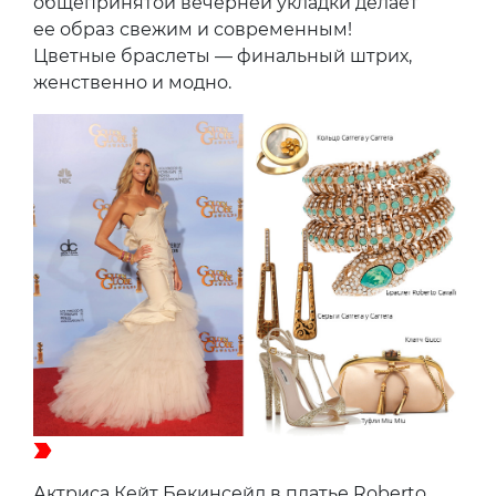
общепринятой вечерней укладки делает
ее образ свежим и современным!
Цветные браслеты — финальный штрих,
женственно и модно.
Актриса Кейт Бекинсейл в платье Roberto