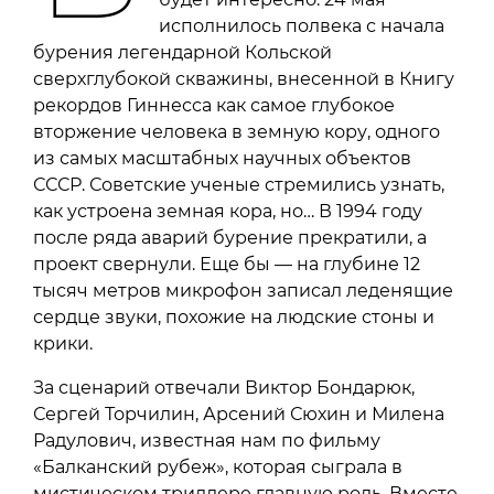
исполнилось полвека с начала
бурения легендарной Кольской
сверхглубокой скважины, внесенной в Книгу
рекордов Гиннесса как самое глубокое
вторжение человека в земную кору, одного
из самых масштабных научных объектов
СССР. Советские ученые стремились узнать,
как устроена земная кора, но… В 1994 году
после ряда аварий бурение прекратили, а
проект свернули. Еще бы — на глубине 12
тысяч метров микрофон записал леденящие
сердце звуки, похожие на людские стоны и
крики.
За сценарий отвечали Виктор Бондарюк,
Сергей Торчилин, Арсений Сюхин и Милена
Радулович, известная нам по фильму
«Балканский рубеж», которая сыграла в
мистическом триллере главную роль. Вместе