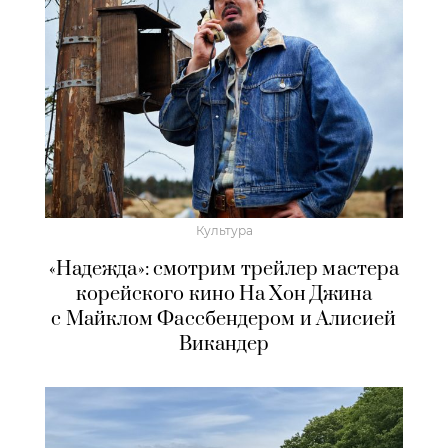
Культура
«Надежда»: смотрим трейлер мастера
корейского кино На Хон Джина
с Майклом Фассбендером и Алисией
Викандер