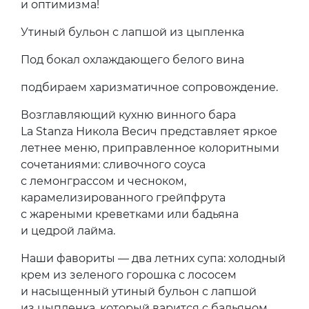
и оптимизма!
Утиный бульон с лапшой из цыпленка
Под бокал охлаждающего белого вина
подбираем харизматичное сопровождение.
Возглавляющий кухню винного бара
La Stanza Никола Весич представляет яркое
летнее меню, приправленное колоритными
сочетаниями: сливочного соуса
с лемонграссом и чесноком,
карамелизированного грейпфрута
с жареными креветками или бадьяна
и цедрой лайма.
Наши фавориты — два летних супа: холодный
крем из зеленого горошка с лососем
и насыщенный утиный бульон с лапшой
из цыпленка, который варится с бадьяном