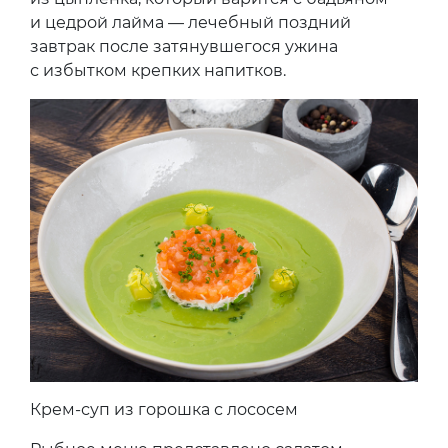
и цедрой лайма — лечебный поздний
завтрак после затянувшегося ужина
с избытком крепких напитков.
Крем-суп из горошка с лососем