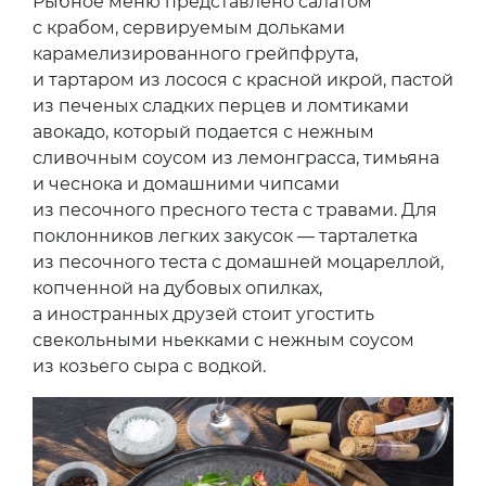
Рыбное меню представлено салатом
с крабом, сервируемым дольками
карамелизированного грейпфрута,
и тартаром из лосося с красной икрой, пастой
из печеных сладких перцев и ломтиками
авокадо, который подается с нежным
сливочным соусом из лемонграсса, тимьяна
и чеснока и домашними чипсами
из песочного пресного теста с травами. Для
поклонников легких закусок — тарталетка
из песочного теста с домашней моцареллой,
копченной на дубовых опилках,
а иностранных друзей стоит угостить
свекольными ньекками с нежным соусом
из козьего сыра с водкой.