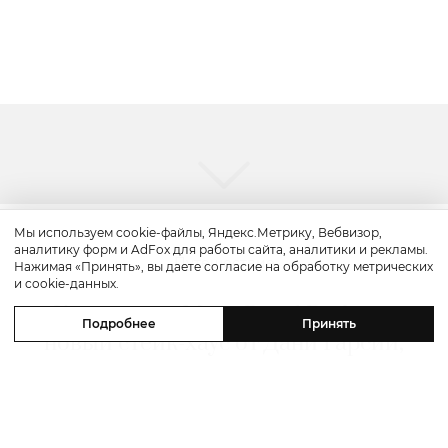
Мы используем cookie-файлы, Яндекс.Метрику, Вебвизор,
аналитику форм и AdFox для работы сайта, аналитики и рекламы.
Путешествие
Нажимая «Принять», вы даете согласие на обработку метрических
и cookie-данных.
Каникулы в Maxx Royal Bodrum:
Подробнее
Принять
новый стейк-хаус от Дани Гарсии,
лучшие виды на море и
легендарные вечеринки в Scorpios