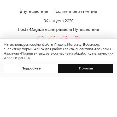
путешествие
солнечное затмение
04 августа 2026
Posta-Magazine для раздела Путешествие
Мы используем cookie-файлы, Яндекс.Метрику, Вебвизор,
аналитику форм и AdFox для работы сайта, аналитики и рекламы.
Нажимая «Принять», вы даете согласие на обработку метрических
и cookie-данных.
Подробнее
Принять
контакты
реклама
©2011-2026 Posta-Magazine
Сайт может содержать контент, не предназначенный