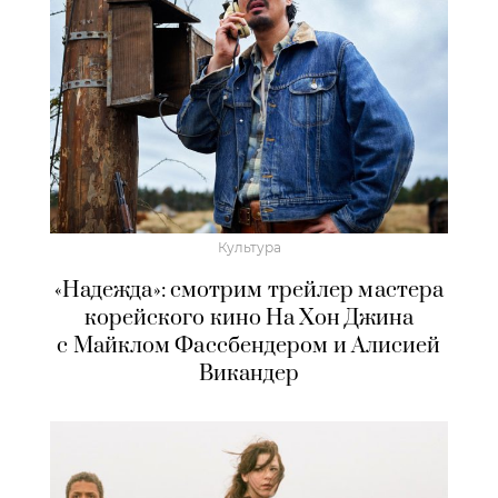
Культура
«Надежда»: смотрим трейлер мастера
корейского кино На Хон Джина
с Майклом Фассбендером и Алисией
Викандер