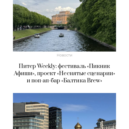
Новости
Питер Weekly: фестиваль «Пикник
Афиши», проект «Неснятые сценарии»
и поп-ап-бар «Балтика Brew»