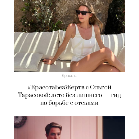
Красота
#КрасотаБезЖертв с Ольгой
Тарасовой: лето без лишнего — гид
по борьбе с отеками