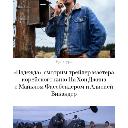
Культура
«Надежда»: смотрим трейлер мастера
корейского кино На Хон Джина
с Майклом Фассбендером и Алисией
Викандер