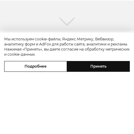
Мы используем cookie-файлы, Яндекс.Метрику, Вебвизор,
аналитику форм и AdFox для работы сайта, аналитики и рекламы.
Красота
Нажимая «Принять», вы даете согласие на обработку метрических
и cookie-данных.
Бьюти-уикенд: летнее предложение
Подробнее
Принять
«SLOWMO Цветной», новая
премиальная парикмахерская BLK
RED, процедуры интенсивного
импульсного света в Dr. Teter
Cosmetology и новинки домашнего
ухода
06 августа 2026