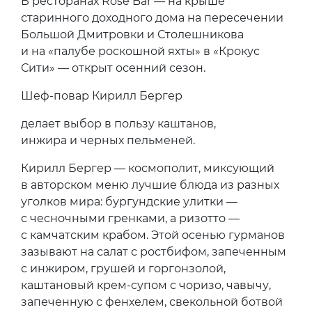
В ресторанах Rose Bar — на крыше
старинного доходного дома на пересечении
Большой Дмитровки и Столешникова
и на «палубе роскошной яхты» в «Крокус
Сити» — открыт осенний сезон.
Шеф-повар Кирилл Бергер
делает выбор в пользу каштанов,
инжира и черных пельменей.
Кирилл Бергер — космополит, миксующий
в авторском меню лучшие блюда из разных
уголков мира: бургундские улитки —
с чесночными гренками, а ризотто —
с камчатским крабом. Этой осенью гурманов
зазывают на салат с ростбифом, запеченным
с инжиром, грушей и горгонзолой,
каштановый крем-супом с чоризо, чавычу,
запеченную с фенхелем, свекольной ботвой