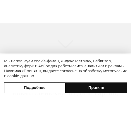
Мы используем cookie-файлы, Яндекс.Метрику, Вебвизор,
аналитику форм и AdFox для работы сайта, аналитики и рекламы.
Путешествие
Нажимая «Принять», вы даете согласие на обработку метрических
и cookie-данных.
Каникулы в Maxx Royal Bodrum:
Подробнее
Принять
новый стейк-хаус от Дани Гарсии,
лучшие виды на море и
легендарные вечеринки в Scorpios
07 августа 2026