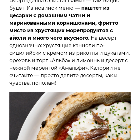
«Мортаделла с фисташками» — там видно
будет. Из новинок меню —
паштет из
цесарки с домашним чатни и
маринованными корнишонами, фритто
мисто из хрустящих морепродуктов с
айоли и много чего вкусного.
На десерт
однозначно: хрустящие канноли по-
сицилийски с кремом из рикотты и цукатами,
ореховый торт «Альба» и лимонный десерт с
нежной меренгой «Амальфи». Калории не
считайте — просто делите десерты, как и
чувства, пополам!