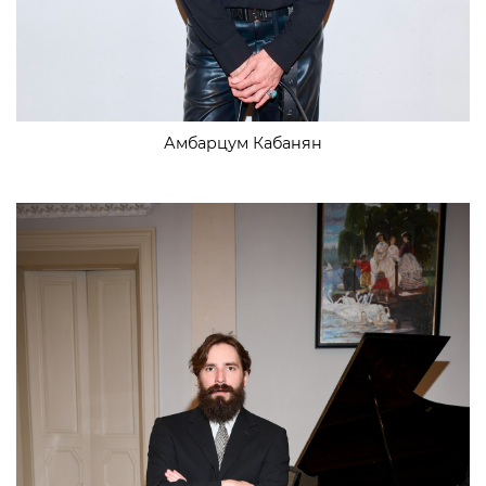
Амбарцум Кабанян