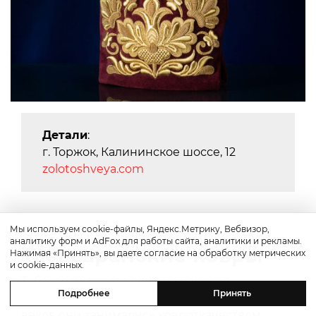
Детали
:
г. Торжок, Калининское шоссе, 12
zolotoshveya.com
Мы используем cookie-файлы, Яндекс.Метрику, Вебвизор,
аналитику форм и AdFox для работы сайта, аналитики и рекламы.
Табасаранские ковры
Нажимая «Принять», вы даете согласие на обработку метрических
и cookie-данных.
Табасараны — это один из народов,
Подробнее
Принять
проживающих на юге Дагестана. Испокон
веков они занимались ковроткачеством.